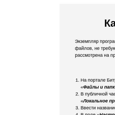
К
Экземпляр програ
файлов, не требую
рассмотрена на п
На портале Бит
«
Файлы и папк
В публичной ча
«
Локальное п
Ввести названи
В поле «
Настр