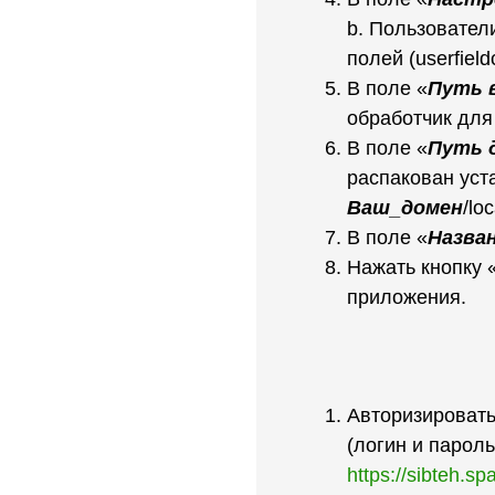
b. Пользователи
полей (userfield
В поле «
Путь 
обработчик для 
В поле «
Путь 
распакован уст
Ваш_домен
/lo
В поле «
Назван
Нажать кнопку 
приложения.
Авторизировать
(логин и пароль
https://sibteh.s