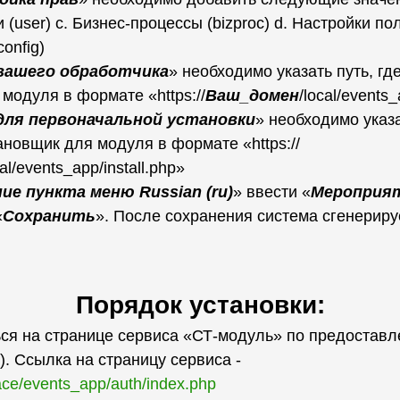
 (user) c. Бизнес-процессы (bizproc) d. Настройки п
config)
вашего обработчика
» необходимо указать путь, гд
модуля в формате «https://
Ваш_домен
/local/events
для первоначальной установки
» необходимо указа
ановщик для модуля в формате «https://
cal/events_app/install.php»
ие пункта меню Russian (ru)
» ввести «
Мероприя
«
Сохранить
». После сохранения система сгенериру
Порядок установки:
ся на странице сервиса «СТ-модуль» по предостав
). Ссылка на страницу сервиса -
pace/events_app/auth/index.php