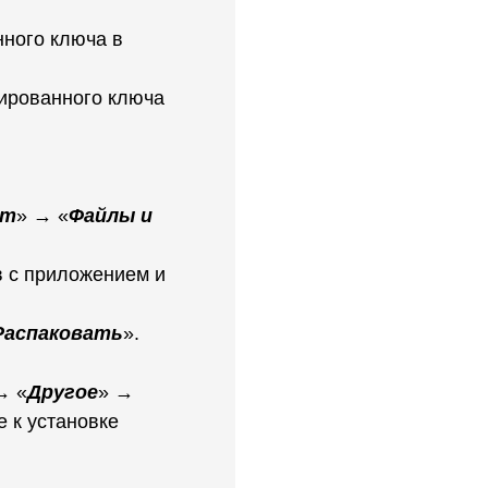
нного ключа в
рированного ключа
нт
» → «
Файлы и
в с приложением и
Распаковать
».
→ «
Другое
» →
е к установке