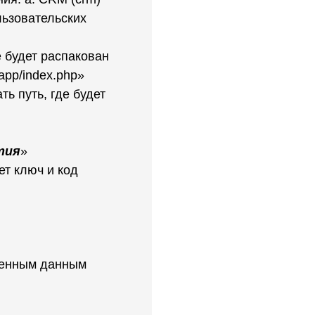
ользовательских
е будет распакован
_app/index.php»
ть путь, где будет
тия
»
ет ключ и код
ленным данным