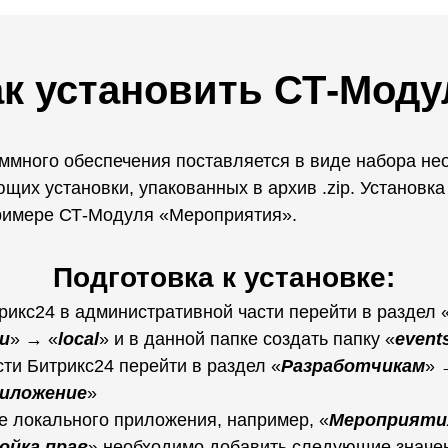
ак установить СТ-Моду
ммного обеспечения поставляется в виде набора н
щих установки, упакованных в архив .zip. Установка
римере СТ-Модуля «Мероприятия».
Подготовка к установке:
рикс24 в административной части перейти в раздел 
и
» → «
local
» и в данной папке создать папку «
event
сти Битрикс24 перейти в раздел «
Разработчикам
» 
риложение
»
е локального приложения, например, «
Мероприяти
ойка прав
» необходимо добавить следующие значен