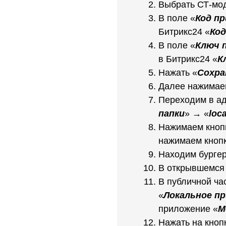
Выбрать СТ-мо
В поле «
Код пр
Битрикс24 «
Код
В поле «
Ключ п
в Битрикс24 «
К
Нажать «
Сохра
Далее нажимаем
Переходим в ад
папки
» → «
loca
Нажимаем кноп
нажимаем кнопк
Находим бургер
В открывшемся 
В публичной ча
«
Локальное п
приложение «
М
Нажать на кноп