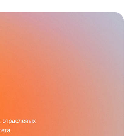
х отраслевых
тета