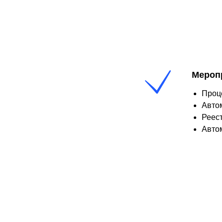
Мероп
Проц
Авто
Реест
Авто