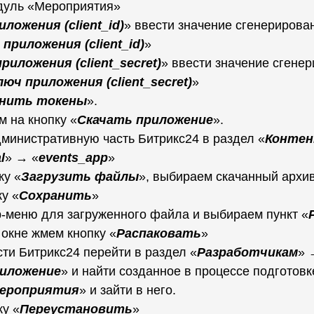
дуль «Мероприятия»
иложения (client_id)
» ввести значение сгенерирова
 приложения (client_id)
»
риложения (client_secret)
» ввести значение сгене
люч приложения (client_secret)
»
нить токены
».
 на кнопку «
Скачать приложение
».
министративную часть Битрикс24 в раздел «
Конте
l
» → «
events_app
»
ку «
Загрузить файлы
», выбираем скачанный архи
у «
Сохранить
»
-меню для загруженного файла и выбираем пункт «
окне жмем кнопку «
Распаковать
»
сти Битрикс24 перейти в раздел «
Разработчикам
» 
риложение
» и найти созданное в процессе подготовк
ероприятия
» и зайти в него.
ку «
Переустановить
»