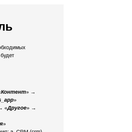
ль
еобходимых
 будет
«
Контент
» →
s_app
»
→ «
Другое
» →
я
»
ия: a. CRM (crm)