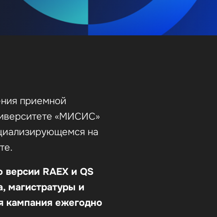
ения приемной
ниверситете «МИСИС»
ециализирующемся на
те.
о версии RAEX и QS
, магистратуры и
ая кампания ежегодно