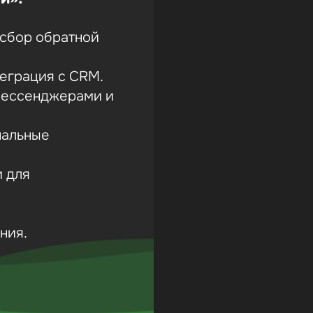
 сбор обратной
теграция с CRM.
 мессенджерами и
нальные
и для
ния.