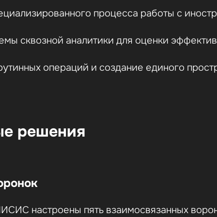
ециализированного процесса работы с иност
емы сквозной аналитики для оценки эффектив
рутинных операций и создание единого простр
ые решения
оронок
ИСИС настроены пять взаимосвязанных воро