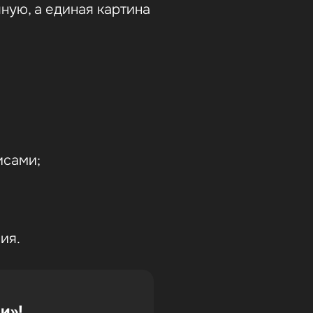
ную, а единая картина
исами;
ия.
и»!