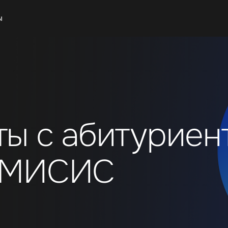
ы
ы с абитуриен
а МИСИС